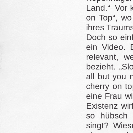
Land.“ Vor k
on Top“, wo
ihres Traums
Doch so einf
ein Video. 
relevant, w
bezieht. „S
all but you 
cherry on t
eine Frau w
Existenz wir
so hübsch 
singt? Wies