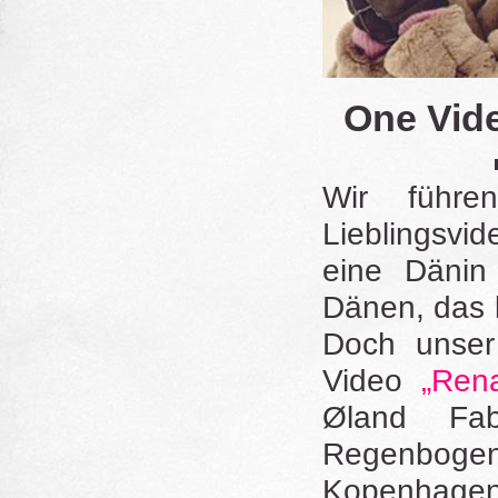
One Vide
Wir führe
Lieblingsvi
eine Dänin
Dänen, das 
Doch unser 
Video
„Rena
Øland Fab
Regenbog
Kopenhagen