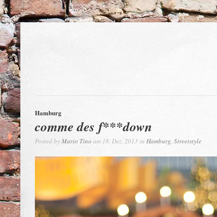
Hamburg
comme des f***down
Posted by
Mario Tino
am 18. Dez. 2013 in
Hamburg
,
Streetstyle